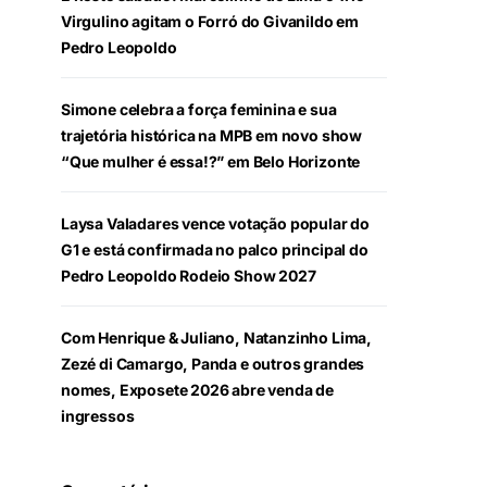
Virgulino agitam o Forró do Givanildo em
Pedro Leopoldo
Simone celebra a força feminina e sua
trajetória histórica na MPB em novo show
“Que mulher é essa!?” em Belo Horizonte
Laysa Valadares vence votação popular do
G1 e está confirmada no palco principal do
Pedro Leopoldo Rodeio Show 2027
Com Henrique & Juliano, Natanzinho Lima,
Zezé di Camargo, Panda e outros grandes
nomes, Exposete 2026 abre venda de
ingressos