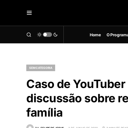
Home
O Program
SEM CATEGORIA
Caso de YouTuber
discussão sobre r
família
BY
FELIPE DE JESUS
2 DE JUNHO DE 2020
3 MINUTE REA