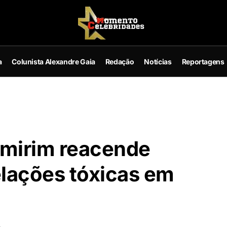
a
Colunista Alexandre Gaia
Redação
Notícias
Reportagens
 mirim reacende
elações tóxicas em
D