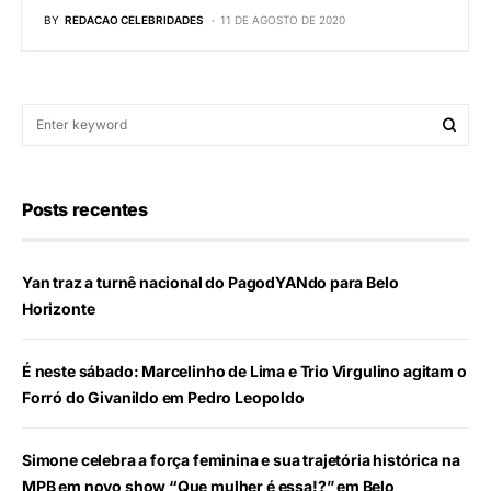
BY
REDACAO CELEBRIDADES
11 DE AGOSTO DE 2020
Posts recentes
Yan traz a turnê nacional do PagodYANdo para Belo
Horizonte
É neste sábado: Marcelinho de Lima e Trio Virgulino agitam o
Forró do Givanildo em Pedro Leopoldo
Simone celebra a força feminina e sua trajetória histórica na
MPB em novo show “Que mulher é essa!?” em Belo