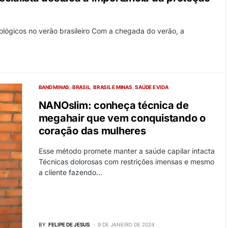
ológicos no verão brasileiro Com a chegada do verão, a
BAND MINAS
BRASIL
BRASIL E MINAS
SAÚDE E VIDA
NANOslim: conheça técnica de
megahair que vem conquistando o
coração das mulheres
Esse método promete manter a saúde capilar intacta
Técnicas dolorosas com restrições imensas e mesmo
a cliente fazendo…
BY
FELIPE DE JESUS
9 DE JANEIRO DE 2024