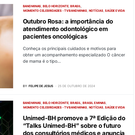
BAND MINAS
BELO HORIZONTE
BRASIL
MOMENTO CELEBRIDADES - TV BAND MINAS
NOTÍCIAS
SAÚDE E VIDA
Outubro Rosa: a importância do
atendimento odontológico em
pacientes oncológicas
Conheça os principais cuidados e motivos para
obter um acompanhamento especializado O câncer
de mama é o tipo…
BY
FELIPE DE JESUS
25 DE OUTUBRO DE 2024
BAND MINAS
BELO HORIZONTE
BRASIL
BRASIL E MINAS
MOMENTO CELEBRIDADES - TV BAND MINAS
NOTÍCIAS
SAÚDE E VIDA
Unimed-BH promove a 7ª Edição do
“Talks Unimed-BH” sobre o futuro
dos consultórios médicos e anuncia