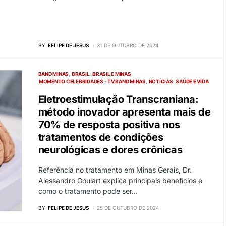
BY
FELIPE DE JESUS
31 DE OUTUBRO DE 2024
BAND MINAS
BRASIL
BRASIL E MINAS
MOMENTO CELEBRIDADES - TV BAND MINAS
NOTÍCIAS
SAÚDE E VIDA
Eletroestimulação Transcraniana:
método inovador apresenta mais de
70% de resposta positiva nos
tratamentos de condições
neurológicas e dores crônicas
Referência no tratamento em Minas Gerais, Dr.
Alessandro Goulart explica principais benefícios e
como o tratamento pode ser…
BY
FELIPE DE JESUS
25 DE OUTUBRO DE 2024