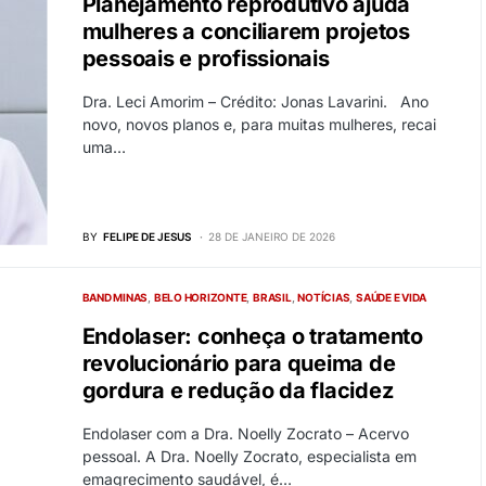
Planejamento reprodutivo ajuda
mulheres a conciliarem projetos
pessoais e profissionais
Dra. Leci Amorim – Crédito: Jonas Lavarini. Ano
novo, novos planos e, para muitas mulheres, recai
uma…
BY
FELIPE DE JESUS
28 DE JANEIRO DE 2026
BAND MINAS
BELO HORIZONTE
BRASIL
NOTÍCIAS
SAÚDE E VIDA
Endolaser: conheça o tratamento
revolucionário para queima de
gordura e redução da flacidez
Endolaser com a Dra. Noelly Zocrato – Acervo
pessoal. A Dra. Noelly Zocrato, especialista em
emagrecimento saudável, é…