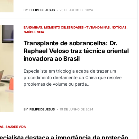
BY
FELIPE DE JESUS
23 DE JULHO DE 2024
BAND MINAS
MOMENTO CELEBRIDADES - TV BAND MINAS
NOTÍCIAS
SAÚDE E VIDA
Transplante de sobrancelha: Dr.
Raphael Veloso traz técnica oriental
inovadora ao Brasil
Especialista em tricologia acaba de trazer um
procedimento diretamente da China que resolve
problemas de volume ou perda…
BY
FELIPE DE JESUS
19 DE JUNHO DE 2024
AS
SAÚDE E VIDA
cialista destaca a importância da proteção