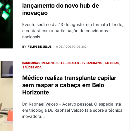
lançamento do novo hub de
inovação
Evento será no dia 13 de agosto, em formato híbrido,
e contará com a participação de convidados
nacionais…
BY
FELIPE DE JESUS
9 DE AGOSTO DE 2024
BAND MINAS
MOMENTO CELEBRIDADES - TV BAND MINAS
NOTÍCIAS
SAÚDE E VIDA
Médico realiza transplante capilar
sem raspar a cabeça em Belo
Horizonte
Dr. Raphael Veloso – Acervo pessoal. O especialista
em tricologia Dr. Raphael Veloso fala sobre a técnica
inovadora…