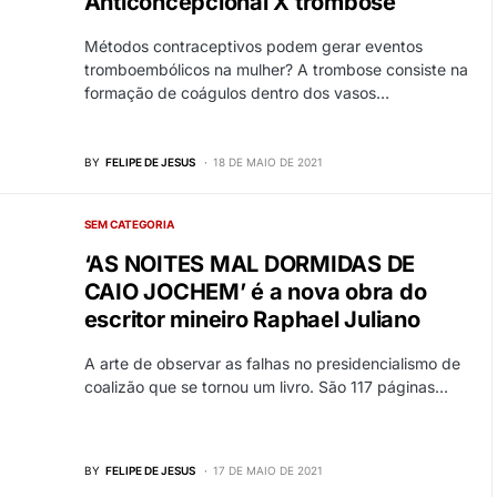
Anticoncepcional X trombose
Métodos contraceptivos podem gerar eventos
tromboembólicos na mulher? A trombose consiste na
formação de coágulos dentro dos vasos…
BY
FELIPE DE JESUS
18 DE MAIO DE 2021
SEM CATEGORIA
‘AS NOITES MAL DORMIDAS DE
CAIO JOCHEM’ é a nova obra do
escritor mineiro Raphael Juliano
A arte de observar as falhas no presidencialismo de
coalizão que se tornou um livro. São 117 páginas…
BY
FELIPE DE JESUS
17 DE MAIO DE 2021