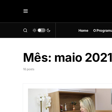
Home
O Program
Mês:
maio 202
16 posts