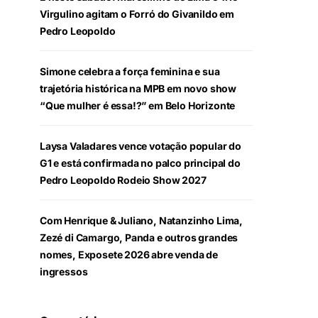
Virgulino agitam o Forró do Givanildo em
Pedro Leopoldo
Simone celebra a força feminina e sua
trajetória histórica na MPB em novo show
“Que mulher é essa!?” em Belo Horizonte
Laysa Valadares vence votação popular do
G1 e está confirmada no palco principal do
Pedro Leopoldo Rodeio Show 2027
Com Henrique & Juliano, Natanzinho Lima,
Zezé di Camargo, Panda e outros grandes
nomes, Exposete 2026 abre venda de
ingressos