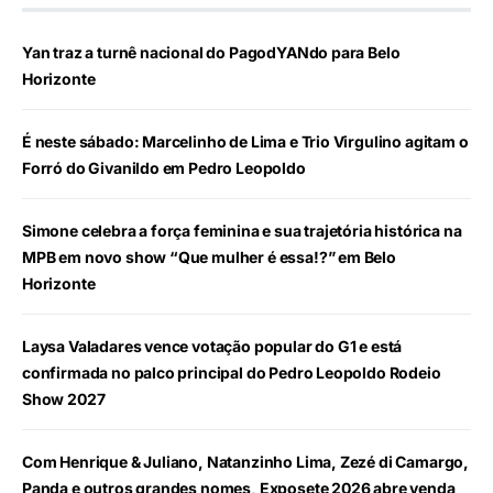
Yan traz a turnê nacional do PagodYANdo para Belo
Horizonte
É neste sábado: Marcelinho de Lima e Trio Virgulino agitam o
Forró do Givanildo em Pedro Leopoldo
Simone celebra a força feminina e sua trajetória histórica na
MPB em novo show “Que mulher é essa!?” em Belo
Horizonte
Laysa Valadares vence votação popular do G1 e está
confirmada no palco principal do Pedro Leopoldo Rodeio
Show 2027
Com Henrique & Juliano, Natanzinho Lima, Zezé di Camargo,
Panda e outros grandes nomes, Exposete 2026 abre venda