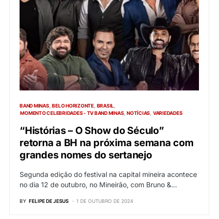
BAND MINAS
BELO HORIZONTE
BRASIL
MOMENTO CELEBRIDADES - TV BAND MINAS
NOTÍCIAS
VARIEDADES
“Histórias – O Show do Século”
retorna a BH na próxima semana com
grandes nomes do sertanejo
Segunda edição do festival na capital mineira acontece
no dia 12 de outubro, no Mineirão, com Bruno &…
BY
FELIPE DE JESUS
1 DE OUTUBRO DE 2024