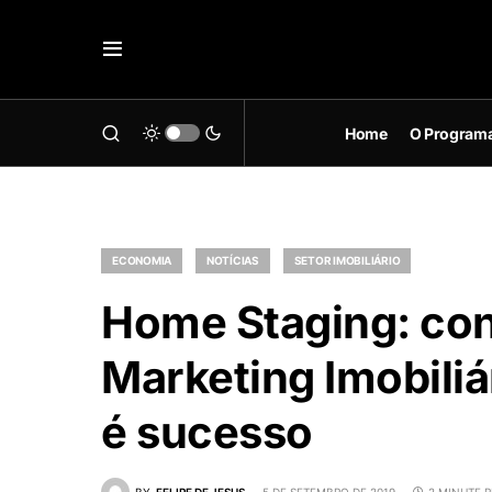
Home
O Program
ECONOMIA
NOTÍCIAS
SETOR IMOBILIÁRIO
Home Staging: con
Marketing Imobiliár
é sucesso
BY
FELIPE DE JESUS
5 DE SETEMBRO DE 2019
2 MINUTE 