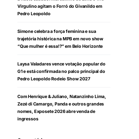
Virgulino agitam o Forró do Givanildo em
Pedro Leopoldo
Simone celebra a força feminina e sua
trajetória histórica na MPB em novo show
“Que mulher é essa!?” em Belo Horizonte
Laysa Valadares vence votação popular do
G1 e está confirmada no palco principal do
Pedro Leopoldo Rodeio Show 2027
Com Henrique & Juliano, Natanzinho Lima,
Zezé di Camargo, Panda e outros grandes
nomes, Exposete 2026 abre venda de
ingressos