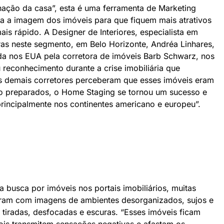
ação da casa”, esta é uma ferramenta de Marketing
iza a imagem dos imóveis para que fiquem mais atrativos
is rápido. A Designer de Interiores, especialista em
as neste segmento, em Belo Horizonte, Andréa Linhares,
iada nos EUA pela corretora de imóveis Barb Schwarz, nos
reconhecimento durante a crise imobiliária que
 demais corretores perceberam que esses imóveis eram
o preparados, o Home Staging se tornou um sucesso e
rincipalmente nos continentes americano e europeu”.
a busca por imóveis nos portais imobiliários, muitas
ram com imagens de ambientes desorganizados, sujos e
 tiradas, desfocadas e escuras. “Esses imóveis ficam
ois transmitem sensações negativas e afastam os