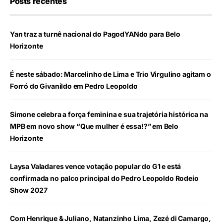
Posts recentes
Yan traz a turnê nacional do PagodYANdo para Belo
Horizonte
É neste sábado: Marcelinho de Lima e Trio Virgulino agitam o
Forró do Givanildo em Pedro Leopoldo
Simone celebra a força feminina e sua trajetória histórica na
MPB em novo show “Que mulher é essa!?” em Belo
Horizonte
Laysa Valadares vence votação popular do G1 e está
confirmada no palco principal do Pedro Leopoldo Rodeio
Show 2027
Com Henrique & Juliano, Natanzinho Lima, Zezé di Camargo,