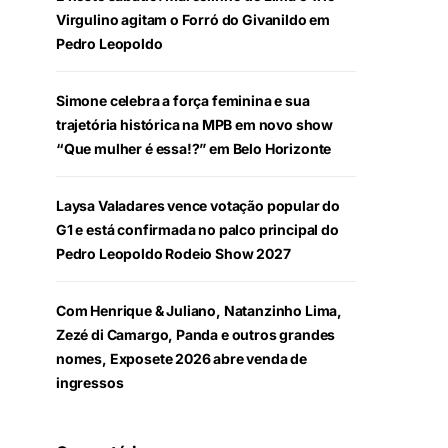
Virgulino agitam o Forró do Givanildo em
Pedro Leopoldo
Simone celebra a força feminina e sua
trajetória histórica na MPB em novo show
“Que mulher é essa!?” em Belo Horizonte
Laysa Valadares vence votação popular do
G1 e está confirmada no palco principal do
Pedro Leopoldo Rodeio Show 2027
Com Henrique & Juliano, Natanzinho Lima,
Zezé di Camargo, Panda e outros grandes
nomes, Exposete 2026 abre venda de
ingressos