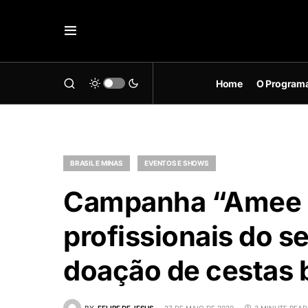
Home
O Program
BRASIL E MINAS
EVENTOS E SHOWS
Campanha “Amee o
profissionais do s
doação de cestas 
BY
FELIPE DE JESUS
27 DE MAIO DE 2020
3 MINUTE READ