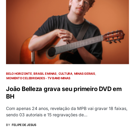
BELO HORIZONTE
BRASIL E MINAS
CULTURA
MINAS GERAIS
MOMENTO CELEBRIDADES - TV BAND MINAS
João Belleza grava seu primeiro DVD em
BH
Com apenas 24 anos, revelação da MPB vai gravar 18 faixas,
sendo 03 autoriais e 15 regravações de…
BY
FELIPE DE JESUS