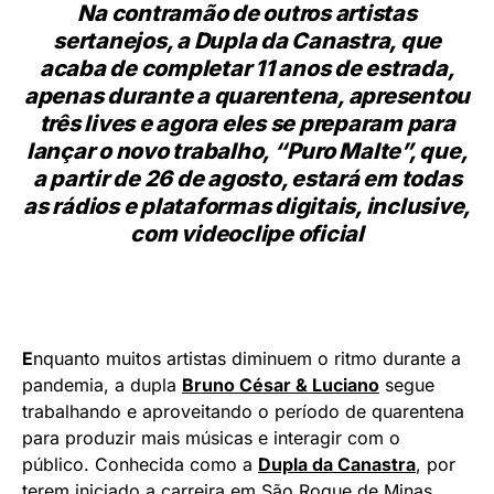
Na contramão de outros artistas
sertanejos, a Dupla da Canastra, que
acaba de completar 11 anos de estrada,
apenas durante a quarentena, apresentou
três lives e agora eles se preparam para
lançar o novo trabalho, “Puro Malte”, que,
a partir de 26 de agosto, estará em todas
as rádios e plataformas digitais, inclusive,
com videoclipe oficial
E
nquanto muitos artistas diminuem o ritmo durante a
pandemia, a dupla
Bruno César & Luciano
segue
trabalhando e aproveitando o período de quarentena
para produzir mais músicas e interagir com o
público. Conhecida como a
Dupla da Canastra
, por
terem iniciado a carreira em São Roque de Minas,