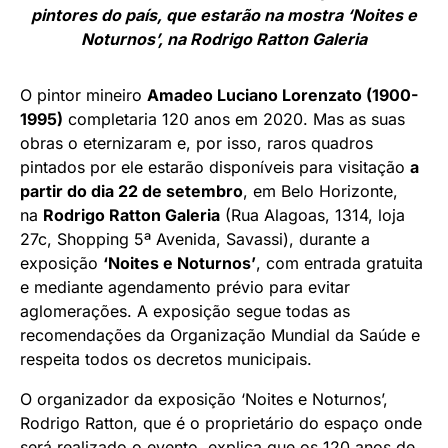
pintores do país, que estarão na mostra ‘Noites e
Noturnos’, na Rodrigo Ratton Galeria
O pintor mineiro
Amadeo Luciano Lorenzato (1900-
1995)
completaria 120 anos em 2020. Mas as suas
obras o eternizaram e, por isso, raros quadros
pintados por ele estarão disponíveis para visitação
a
partir do dia 22 de setembro
, em Belo Horizonte,
na
Rodrigo Ratton Galeria
(Rua Alagoas, 1314, loja
27c, Shopping 5ª Avenida, Savassi), durante a
exposição
‘Noites e Noturnos’
, com entrada gratuita
e mediante agendamento prévio para evitar
aglomerações. A exposição segue todas as
recomendações da Organização Mundial da Saúde e
respeita todos os decretos municipais.
O organizador da exposição ‘Noites e Noturnos’,
Rodrigo Ratton, que é o proprietário do espaço onde
será realizado o evento, explica que os 120 anos de