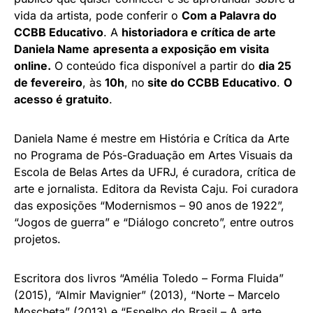
vida da artista, pode conferir o
Com a Palavra do
CCBB Educativo
. A
historiadora e crítica de arte
Daniela Name
apresenta a exposição em visita
online.
O conteúdo fica disponível a partir do
dia 25
de fevereiro
, às
10h
, no
site do CCBB Educativo
.
O
acesso é gratuito
.
Daniela Name é mestre em História e Crítica da Arte
no Programa de Pós-Graduação em Artes Visuais da
Escola de Belas Artes da UFRJ, é curadora, crítica de
arte e jornalista. Editora da Revista Caju. Foi curadora
das exposições “Modernismos – 90 anos de 1922”,
“Jogos de guerra” e “Diálogo concreto”, entre outros
projetos.
Escritora dos livros “Amélia Toledo – Forma Fluida”
(2015), “Almir Mavignier” (2013), “Norte – Marcelo
Moscheta” (2013) e “Espelho do Brasil – A arte