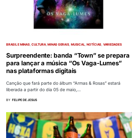
BRASIL E MINAS
CULTURA
MINAS GERAIS
MUSICAL
NOTÍCIAS
VARIEDADES
Surpreendente: banda “Town” se prepara
para lançar a música “Os Vaga-Lumes”
nas plataformas digitais
Canção que fará parte do álbum “Armas & Rosas” estará
liberada a partir do dia 05 de maio,…
BY
FELIPE DE JESUS