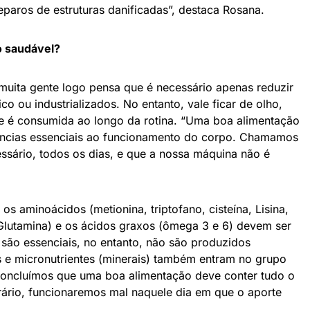
eparos de estruturas danificadas”, destaca Rosana.
o saudável?
uita gente logo pensa que é necessário apenas reduzir
co ou industrializados. No entanto, vale ficar de olho,
ue é consumida ao longo da rotina. “Uma boa alimentação
tâncias essenciais ao funcionamento do corpo. Chamamos
essário, todos os dias, e que a nossa máquina não é
os aminoácidos (metionina, triptofano, cisteína, Lisina,
a, Glutamina) e os ácidos graxos (ômega 3 e 6) devem ser
s são essenciais, no entanto, não são produzidos
s e micronutrientes (minerais) também entram no grupo
 concluímos que uma boa alimentação deve conter tudo o
trário, funcionaremos mal naquele dia em que o aporte