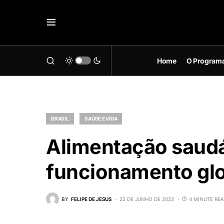
Home
O Program
BRASIL
SAÚDE E VIDA
Alimentação saudáv
funcionamento glo
BY
FELIPE DE JESUS
22 DE JUNHO DE 2022
4 MINUTE RE