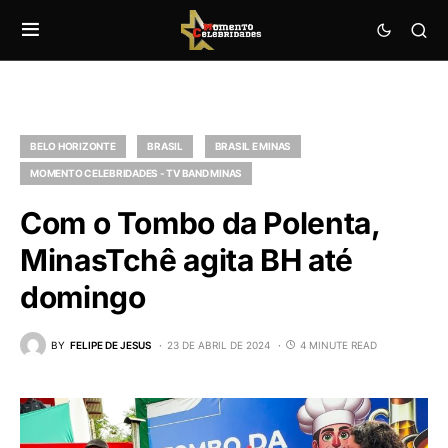
BELO HORIZONTE
BRASIL
BRASIL E MINAS
MOMENTO CELEBRIDADES - TV BAND MINAS
Com o Tombo da Polenta,
MinasTchê agita BH até
domingo
BY
FELIPE DE JESUS
23 DE ABRIL DE 2024
4 MINUTE READ