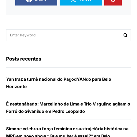
Posts recentes
Yan traz a turnê nacional do PagodYANdo para Belo
Horizonte
É neste sábado: Marcelinho de Lima e Trio Virgulino agitam o
Forró do Givanildo em Pedro Leopoldo
Simone celebra a força feminina e sua trajetória histórica na
MPB em novo show “Que mulher é essa!?” em Belo