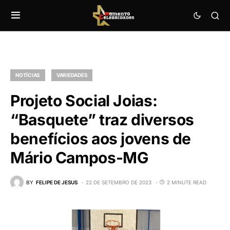
NOTÍCIAS
VARIEDADES
Projeto Social Joias:
“Basquete” traz diversos
benefícios aos jovens de
Mário Campos-MG
BY
FELIPE DE JESUS
22 DE SETEMBRO DE 2023
2 MINUTE READ