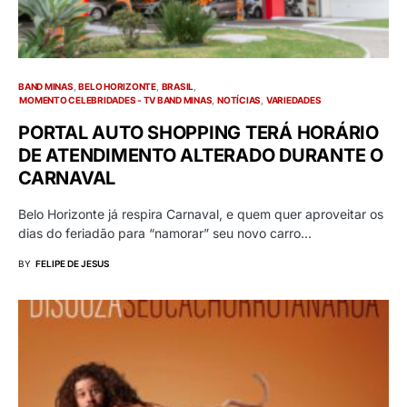
BAND MINAS
BELO HORIZONTE
BRASIL
MOMENTO CELEBRIDADES - TV BAND MINAS
NOTÍCIAS
VARIEDADES
PORTAL AUTO SHOPPING TERÁ HORÁRIO
DE ATENDIMENTO ALTERADO DURANTE O
CARNAVAL
Belo Horizonte já respira Carnaval, e quem quer aproveitar os
dias do feriadão para “namorar” seu novo carro…
BY
FELIPE DE JESUS