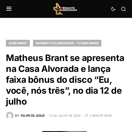
BAND MINAS
MOMENTO CELEBRIDADES - TV BAND MINAS
Matheus Brant se apresenta
na Casa Alvorada e lança
faixa bônus do disco “Eu,
você, nós três”, no dia 12 de
julho
BY
FELIPE DE JESUS
12 DE JULHO DE 2024
2 MINUTE READ