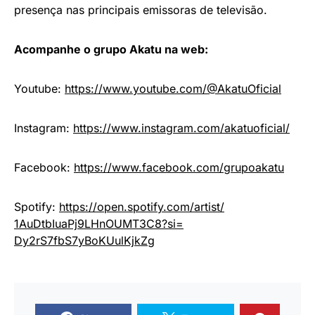
presença nas principais emissoras de televisão.
Acompanhe o grupo Akatu na web:
Youtube:
https://www.youtube.c
om/@AkatuOficial
Instagram:
https://www.instagr
am.com/akatuoficial/
Facebook:
https://www.facebook
.com/grupoakatu
Spotify:
https://open.spotify.
com/artist/
1AuDtbIuaPj9LHnOUMT3C8?si=
Dy2rS7fbS7yBoKUulKjkZg