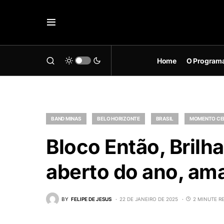
Home
O Program
BAND MINAS
BELO HORIZONTE
BRASIL
MOMENTO CEL
Bloco Então, Brilh
aberto do ano, ama
BY
FELIPE DE JESUS
22 DE JANEIRO DE 2025
2 MINUTE R