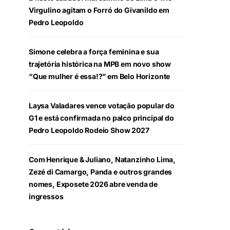
Virgulino agitam o Forró do Givanildo em
Pedro Leopoldo
Simone celebra a força feminina e sua
trajetória histórica na MPB em novo show
“Que mulher é essa!?” em Belo Horizonte
Laysa Valadares vence votação popular do
G1 e está confirmada no palco principal do
Pedro Leopoldo Rodeio Show 2027
Com Henrique & Juliano, Natanzinho Lima,
Zezé di Camargo, Panda e outros grandes
nomes, Exposete 2026 abre venda de
ingressos