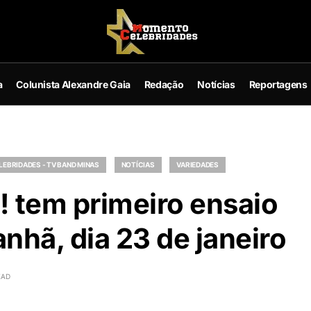
a
Colunista Alexandre Gaia
Redação
Notícias
Reportagens
EBRIDADES - TV BAND MINAS
NOTÍCIAS
VARIEDADES
a! tem primeiro ensaio
nhã, dia 23 de janeiro
EAD