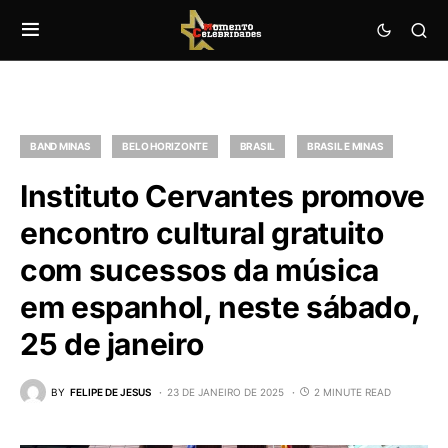
BAND MINAS
BELO HORIZONTE
BRASIL
BRASIL E MINAS
Instituto Cervantes promove
encontro cultural gratuito
com sucessos da música
em espanhol, neste sábado,
25 de janeiro
BY
FELIPE DE JESUS
23 DE JANEIRO DE 2025
2 MINUTE READ