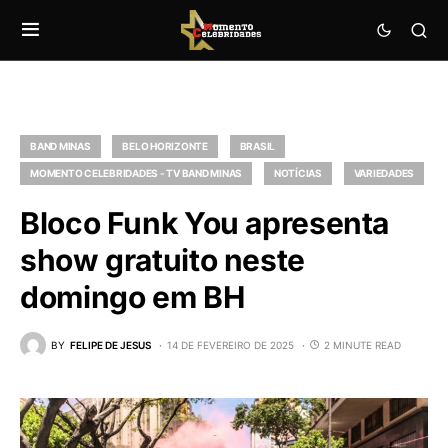
BAND MINAS
BELO HORIZONTE
BRASIL
MOMENTO CELEBRIDADES - TV BAND MINAS
NOTÍCIAS
VARIEDADES
Bloco Funk You apresenta
show gratuito neste
domingo em BH
BY
FELIPE DE JESUS
14 DE FEVEREIRO DE 2025
2 MINUTE READ