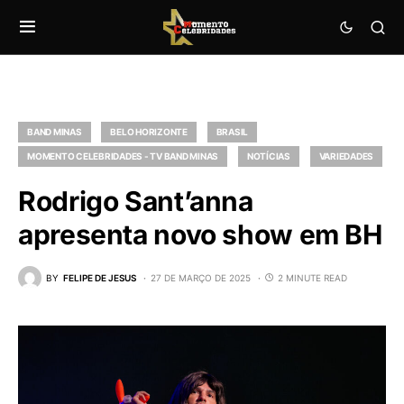
BAND MINAS
BELO HORIZONTE
BRASIL
MOMENTO CELEBRIDADES - TV BAND MINAS
NOTÍCIAS
VARIEDADES
Rodrigo Sant’anna
apresenta novo show em BH
BY
FELIPE DE JESUS
27 DE MARÇO DE 2025
2 MINUTE READ