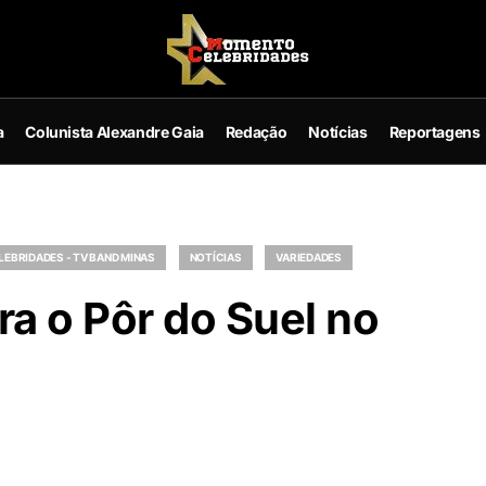
a
Colunista Alexandre Gaia
Redação
Notícias
Reportagens
EBRIDADES - TV BAND MINAS
NOTÍCIAS
VARIEDADES
a o Pôr do Suel no