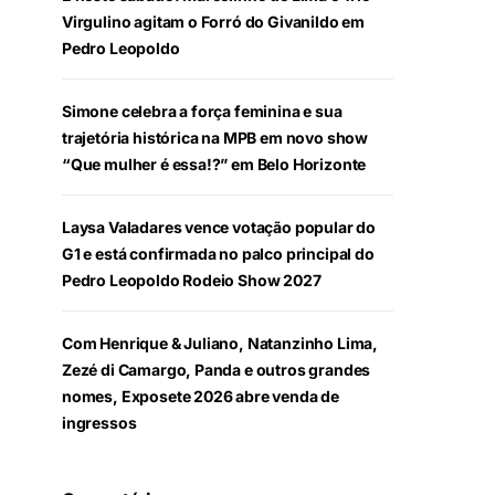
Virgulino agitam o Forró do Givanildo em
Pedro Leopoldo
Simone celebra a força feminina e sua
trajetória histórica na MPB em novo show
“Que mulher é essa!?” em Belo Horizonte
Laysa Valadares vence votação popular do
G1 e está confirmada no palco principal do
Pedro Leopoldo Rodeio Show 2027
Com Henrique & Juliano, Natanzinho Lima,
Zezé di Camargo, Panda e outros grandes
nomes, Exposete 2026 abre venda de
ingressos