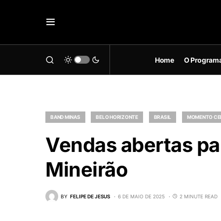
Home
O Program
BAND MINAS
BELO HORIZONTE
BRASIL
MOMENTO CEL
Vendas abertas par
Mineirão
BY
FELIPE DE JESUS
6 DE MAIO DE 2025
2 MINUTE READ