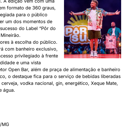
ol. A edição vem com uma
em formato de 360 graus,
egiada para o público
i ser um dos momentos de
 sucesso do Label “Pôr do
 Mineirão.
tores à escolha do público.
rá com banheiro exclusivo,
acesso privilegiado à frente
didade e uma vista
etor Open Bar, além de praça de alimentação e banheiro
co, o destaque fica para o serviço de bebidas liberadas
 cerveja, vodka nacional, gin, energético, Xeque Mate,
 e água.
te/MG