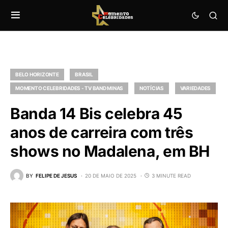
BELO HORIZONTE
BRASIL
MOMENTO CELEBRIDADES - TV BAND MINAS
NOTÍCIAS
VARIEDADES
Banda 14 Bis celebra 45
anos de carreira com três
shows no Madalena, em BH
BY
FELIPE DE JESUS
20 DE MAIO DE 2025
3 MINUTE READ