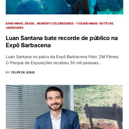
BAND MINAS
BRASIL
MOMENTO CELEBRIDADES - TV BAND MINAS
NOTÍCIAS
VARIEDADES
Luan Santana bate recorde de público na
Expô Barbacena
Luan Santana no palco da Expô Barbacena Foto: 2M Filmes.
O Parque de Exposições recebeu 30 mil pessoas…
BY
FELIPE DE JESUS