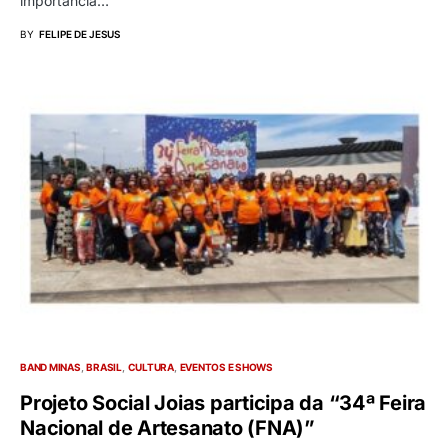
importância…
BY
FELIPE DE JESUS
BAND MINAS
BRASIL
CULTURA
EVENTOS E SHOWS
Projeto Social Joias participa da “34ª Feira
Nacional de Artesanato (FNA)”