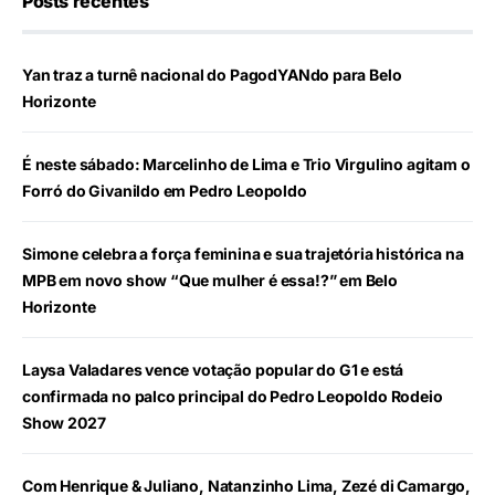
Posts recentes
Yan traz a turnê nacional do PagodYANdo para Belo
Horizonte
É neste sábado: Marcelinho de Lima e Trio Virgulino agitam o
Forró do Givanildo em Pedro Leopoldo
Simone celebra a força feminina e sua trajetória histórica na
MPB em novo show “Que mulher é essa!?” em Belo
Horizonte
Laysa Valadares vence votação popular do G1 e está
confirmada no palco principal do Pedro Leopoldo Rodeio
Show 2027
Com Henrique & Juliano, Natanzinho Lima, Zezé di Camargo,