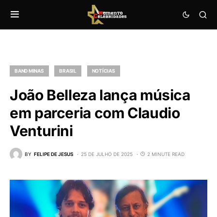
BAND MINAS
BRASIL
NOTÍCIAS
João Belleza lança música
em parceria com Claudio
Venturini
BY
FELIPE DE JESUS
25 DE JULHO DE 2025
2 MINUTE READ