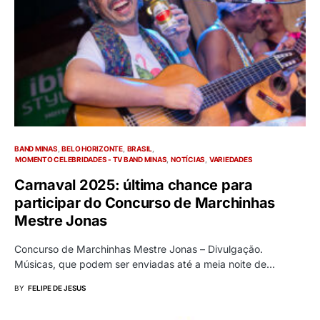
BAND MINAS
BELO HORIZONTE
BRASIL
MOMENTO CELEBRIDADES - TV BAND MINAS
NOTÍCIAS
VARIEDADES
Carnaval 2025: última chance para
participar do Concurso de Marchinhas
Mestre Jonas
Concurso de Marchinhas Mestre Jonas – Divulgação.
Músicas, que podem ser enviadas até a meia noite de…
BY
FELIPE DE JESUS