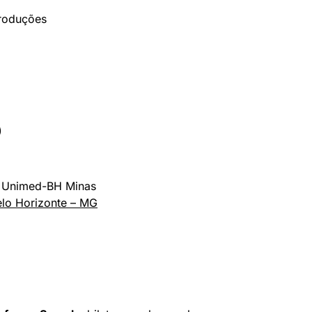
Produções
)
l Unimed-BH Minas
elo Horizonte – MG