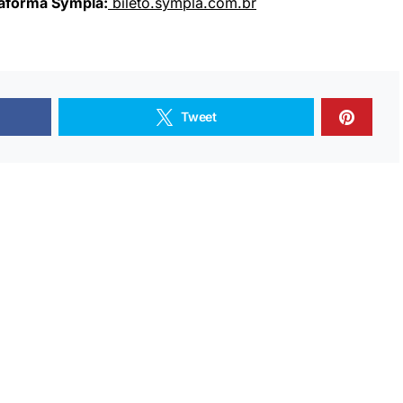
taforma Sympla:
bileto.sympla.com.br
Tweet