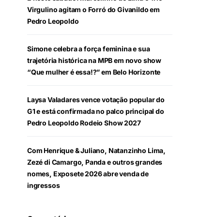
Virgulino agitam o Forró do Givanildo em
Pedro Leopoldo
Simone celebra a força feminina e sua
trajetória histórica na MPB em novo show
“Que mulher é essa!?” em Belo Horizonte
Laysa Valadares vence votação popular do
G1 e está confirmada no palco principal do
Pedro Leopoldo Rodeio Show 2027
Com Henrique & Juliano, Natanzinho Lima,
Zezé di Camargo, Panda e outros grandes
nomes, Exposete 2026 abre venda de
ingressos