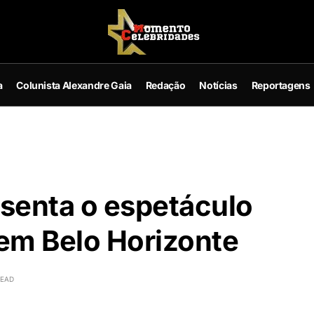
a
Colunista Alexandre Gaia
Redação
Notícias
Reportagens
esenta o espetáculo
 em Belo Horizonte
READ