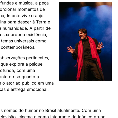
ofundas e música, a peça
porcionar momentos de
a, Infante vive o anjo
ina para descer à Terra e
 humanidade. A partir de
a sua própria existência,
re temas universais como
s contemporâneos.
observações pertinentes,
 que explora a psique
rofunda, com uma
nto o riso quanto a
e o ator ao público em uma
cas e entrega emocional.
pais nomes do humor no Brasil atualmente. Com uma
 televisão, cinema e como integrante do icônico grupo