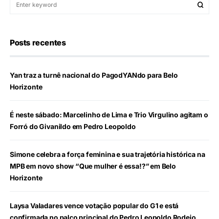
Posts recentes
Yan traz a turnê nacional do PagodYANdo para Belo
Horizonte
É neste sábado: Marcelinho de Lima e Trio Virgulino agitam o
Forró do Givanildo em Pedro Leopoldo
Simone celebra a força feminina e sua trajetória histórica na
MPB em novo show “Que mulher é essa!?” em Belo
Horizonte
Laysa Valadares vence votação popular do G1 e está
confirmada no palco principal do Pedro Leopoldo Rodeio