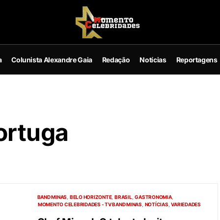
a
Colunista Alexandre Gaia
Redação
Notícias
Reportagens
ortuga
BAND MINAS
BELO HORIZONTE
BRASIL
GASTRONOMIA
MOMENTO CELEBRIDADES - TV BAND MINAS
NOTÍCIAS
VARIEDADES