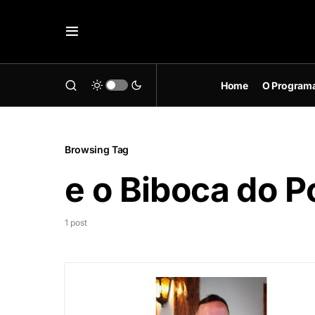
Home
O Program
Browsing Tag
e o Biboca do P
1 post