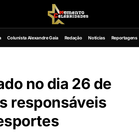
a
Colunista Alexandre Gaia
Redação
Notícias
Reportagens
ado no dia 26 de
os responsáveis
 esportes