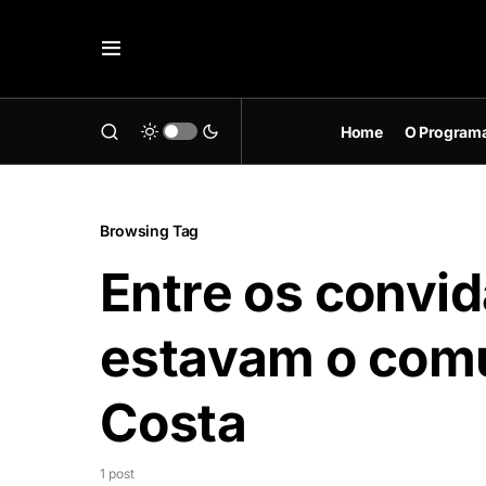
Home
O Program
Browsing Tag
Entre os convid
estavam o com
Costa
1 post