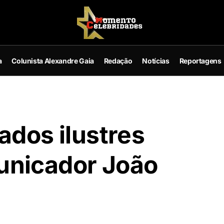
a
Colunista Alexandre Gaia
Redação
Notícias
Reportagens
ados ilustres
unicador João