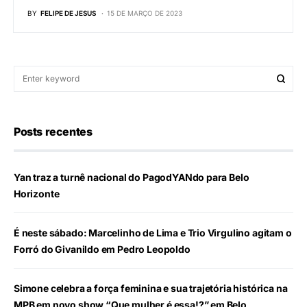
BY
FELIPE DE JESUS
15 DE MARÇO DE 2023
Posts recentes
Yan traz a turnê nacional do PagodYANdo para Belo
Horizonte
É neste sábado: Marcelinho de Lima e Trio Virgulino agitam o
Forró do Givanildo em Pedro Leopoldo
Simone celebra a força feminina e sua trajetória histórica na
MPB em novo show “Que mulher é essa!?” em Belo