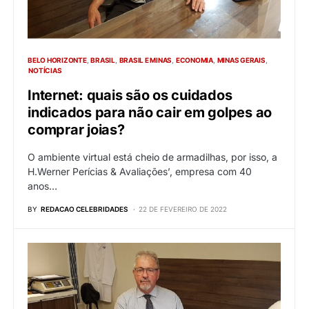
BELO HORIZONTE
BRASIL
BRASIL E MINAS
ECONOMIA
MINAS GERAIS
NOTÍCIAS
Internet: quais são os cuidados
indicados para não cair em golpes ao
comprar joias?
O ambiente virtual está cheio de armadilhas, por isso, a
H.Werner Perícias & Avaliações’, empresa com 40
anos…
BY
REDACAO CELEBRIDADES
22 DE FEVEREIRO DE 2022