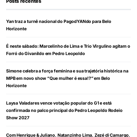
Posts recentes
Yan traz a turnê nacional do PagodYANdo para Belo
Horizonte
É neste sábado: Marcelinho de Lima e Trio Virgulino agitam o
Forró do Givanildo em Pedro Leopoldo
Simone celebra a força feminina e sua trajetória histórica na
MPB em novo show “Que mulher é essa!?” em Belo
Horizonte
Laysa Valadares vence votação popular do G1 e está
confirmada no palco principal do Pedro Leopoldo Rodeio
Show 2027
Com Henrique & Juliano, Natanzinho Lima, Zezé di Camargo,