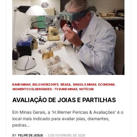
BAND MINAS
BELO HORIZONTE
BRASIL
BRASIL E MINAS
ECONOMIA
MOMENTO CELEBRIDADES - TV BAND MINAS
NOTÍCIAS
AVALIAÇÃO DE JOIAS E PARTILHAS
Em Minas Gerais, a ‘H.Werner Perícias & Avaliações’ é o
local mais indicado para avaliar joias, diamantes,
pedras…
BY
FELIPE DE JESUS
3 DE FEVEREIRO DE 2026