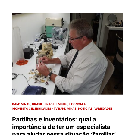
BAND MINAS
BRASIL
BRASIL E MINAS
ECONOMIA
MOMENTO CELEBRIDADES - TV BAND MINAS
NOTÍCIAS
VARIEDADES
Partilhas e inventários: qual a
importância de ter um especialista
para ajudar nessa situação ‘familiar’