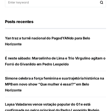
Posts recentes
Yan traz a turnê nacional do PagodYANdo para Belo
Horizonte
É neste sábado: Marcelinho de Lima e Trio Virgulino agitam o
Forró do Givanildo em Pedro Leopoldo
Simone celebra a força feminina e sua trajetória histórica na
MPB em novo show “Que mulher é essa!?” em Belo
Horizonte
Laysa Valadares vence votação popular do G1 e está
confirmada no palco principal do Pedro Leopoldo Rodeio