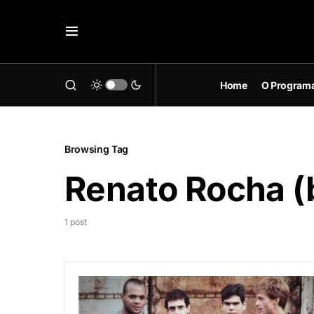
Home
O Program
Browsing Tag
Renato Rocha (
1 post