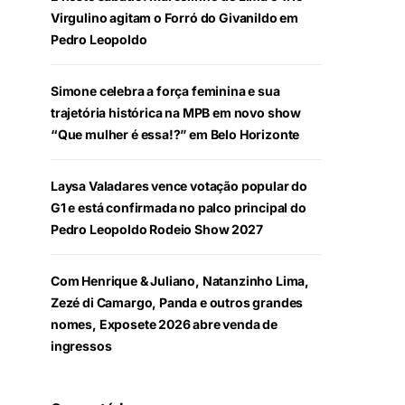
Virgulino agitam o Forró do Givanildo em
Pedro Leopoldo
Simone celebra a força feminina e sua
trajetória histórica na MPB em novo show
“Que mulher é essa!?” em Belo Horizonte
Laysa Valadares vence votação popular do
G1 e está confirmada no palco principal do
Pedro Leopoldo Rodeio Show 2027
Com Henrique & Juliano, Natanzinho Lima,
Zezé di Camargo, Panda e outros grandes
nomes, Exposete 2026 abre venda de
ingressos