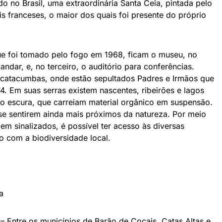
o no Brasil, uma extraordinária Santa Ceia, pintada pelo
ais franceses, o maior dos quais foi presente do próprio
que foi tomado pelo fogo em 1968, ficam o museu, no
andar, e, no terceiro, o auditório para conferências.
s catacumbas, onde estão sepultados Padres e Irmãos que
4. Em suas serras existem nascentes, ribeirões e lagos
 escura, que carreiam material orgânico em suspensão.
s se sentirem ainda mais próximos da natureza. Por meio
bem sinalizados, é possível ter acesso às diversas
to com a biodiversidade local.
a
– Entre os municípios de Barão de Cocais, Catas Altas e