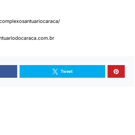
omplexosantuariocaraca/
ntuariodocaraca.com.br
Tweet