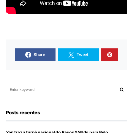
Share
Tweet
Posts recentes
Yan traz a turnê nacional do PagodYANdo para Belo