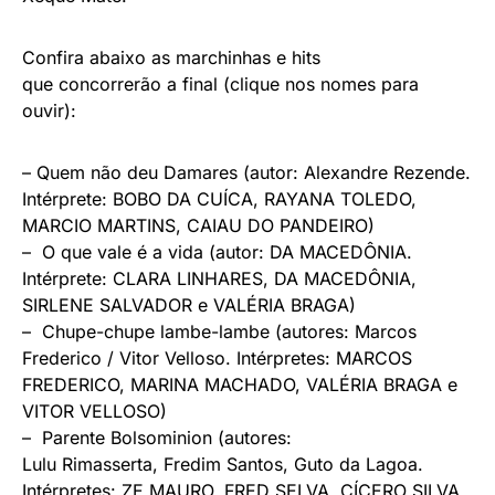
Confira abaixo as marchinhas e hits
que concorrerão a final (clique nos nomes para
ouvir):
–
Quem não deu
Damares
(autor: Alexandre Rezende.
Intérprete: BOBO DA CUÍCA, RAYANA TOLEDO,
MARCIO MARTINS, CAIAU DO PANDEIRO)
–
O que vale é a vida
(autor: DA MACEDÔNIA.
Intérprete: CLARA LINHARES, DA MACEDÔNIA,
SIRLENE SALVADOR e VALÉRIA BRAGA)
–
Chupe-chupe lambe-lambe
(autores: Marcos
Frederico / Vitor Velloso. Intérpretes: MARCOS
FREDERICO, MARINA MACHADO, VALÉRIA BRAGA e
VITOR VELLOSO)
–
Parente
Bolsominion
(autores:
Lulu Rimasserta, Fredim Santos, Guto da Lagoa.
Intérpretes: ZE MAURO, FRED SELVA, CÍCERO SILVA