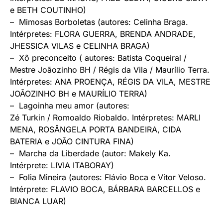
e BETH COUTINHO)
–
Mimosas Borboletas
(autores: Celinha Braga.
Intérpretes: FLORA GUERRA, BRENDA ANDRADE,
JHESSICA VILAS e CELINHA BRAGA)
–
Xô preconceito
( autores: Batista Coqueiral /
Mestre Joãozinho BH / Régis da Vila / Maurílio Terra.
Intérpretes: ANA PROENÇA, RÉGIS DA VILA, MESTRE
JOÃOZINHO BH e MAURÍLIO TERRA)
–
Lagoinha meu amor
(autores:
Zé Turkin / Romoaldo Riobaldo. Intérpretes: MARLI
MENA, ROSÂNGELA PORTA BANDEIRA, CIDA
BATERIA e JOÃO CINTURA FINA)
–
Marcha da Liberdade
(autor: Makely Ka.
Intérprete: LIVIA ITABORAY)
–
Folia Mineira
(autores: Flávio Boca e Vitor Veloso.
Intérprete: FLAVIO BOCA, BÁRBARA BARCELLOS e
BIANCA LUAR)