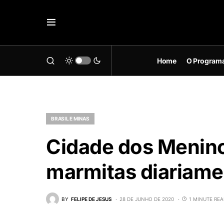
Home
O Program
BRASIL E MINAS
Cidade dos Menin
marmitas diariame
BY
FELIPE DE JESUS
28 DE JUNHO DE 2020
1 MINUTE RE