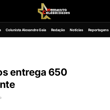
a
Colunista Alexandre Gaia
Redação
Notícias
Reportagens
os entrega 650
nte
AD