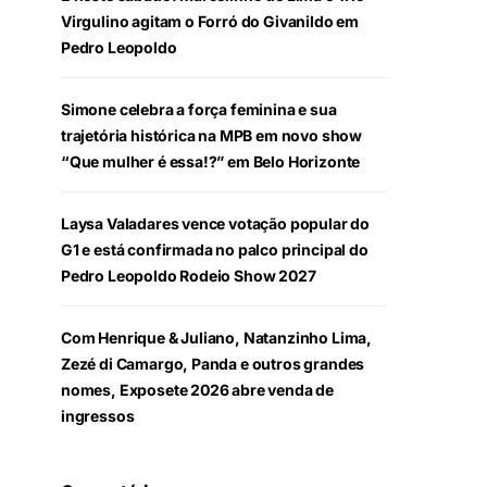
Virgulino agitam o Forró do Givanildo em
Pedro Leopoldo
Simone celebra a força feminina e sua
trajetória histórica na MPB em novo show
“Que mulher é essa!?” em Belo Horizonte
Laysa Valadares vence votação popular do
G1 e está confirmada no palco principal do
Pedro Leopoldo Rodeio Show 2027
Com Henrique & Juliano, Natanzinho Lima,
Zezé di Camargo, Panda e outros grandes
nomes, Exposete 2026 abre venda de
ingressos