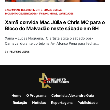
BAND MINAS
BELO HORIZONTE
BRASIL E MINAS
MOMENTO CELEBRIDADES - TV BAND MINAS
VARIEDADES
Xamã convida Mac Júlia e Chris MC para o
Bloco do Malvadão neste sábado em BH
Xamã – Lucas Nogueira. O artista agita o sábado pós-
Carnaval durante cortejo na Av. Afonso Pena para fechar…
BY
FELIPE DE JESUS
Home
O Programa
Colunista Alexandre Gaia
Redação
Notícias
Reportagens
Publicidade