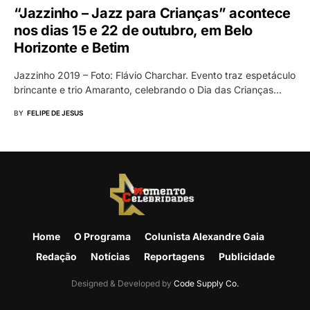
“Jazzinho – Jazz para Crianças” acontece
nos dias 15 e 22 de outubro, em Belo
Horizonte e Betim
Jazzinho 2019 – Foto: Flávio Charchar. Evento traz espetáculo
brincante e trio Amaranto, celebrando o Dia das Crianças…
BY
FELIPE DE JESUS
Home
O Programa
Colunista Alexandre Gaia
Redação
Notícias
Reportagens
Publicidade
Designed & Developed by
Code Supply Co.