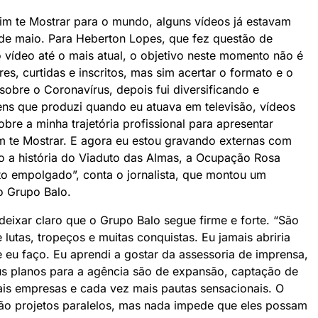
Vim te Mostrar para o mundo, alguns vídeos já estavam
 de maio. Para Heberton Lopes, que fez questão de
 vídeo até o mais atual, o objetivo neste momento não é
s, curtidas e inscritos, mas sim acertar o formato e o
sobre o Coronavírus, depois fui diversificando e
ens que produzi quando eu atuava em televisão, vídeos
obre a minha trajetória profissional para apresentar
m te Mostrar. E agora eu estou gravando externas com
o a história do Viaduto das Almas, a Ocupação Rosa
to empolgado”, conta o jornalista, que montou um
o Grupo Balo.
eixar claro que o Grupo Balo segue firme e forte. “São
 lutas, tropeços e muitas conquistas. Eu jamais abriria
eu faço. Eu aprendi a gostar da assessoria de imprensa,
s planos para a agência são de expansão, captação de
ais empresas e cada vez mais pautas sensacionais. O
são projetos paralelos, mas nada impede que eles possam