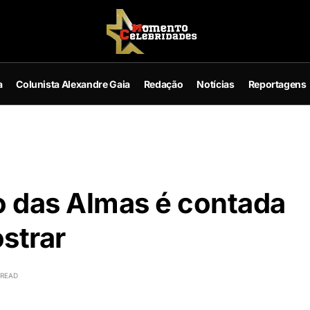
a
Colunista Alexandre Gaia
Redação
Notícias
Reportagens
o das Almas é contada
strar
 READ