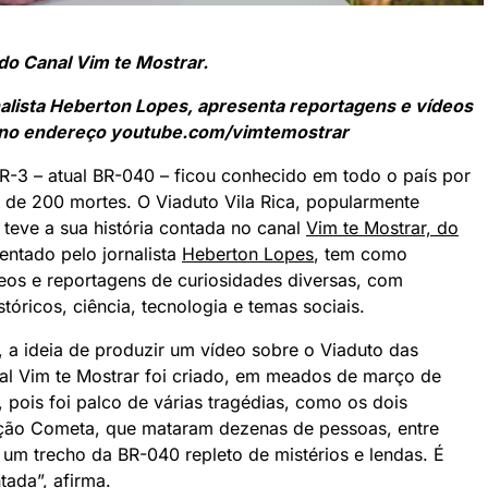
o Canal Vim te Mostrar.
rnalista Heberton Lopes, apresenta reportagens e vídeos
 no endereço
youtube.com/vimtemostrar
R-3 – atual BR-040 – ficou conhecido em todo o país por
s de 200 mortes. O Viaduto Vila Rica, popularmente
teve a sua história contada no canal
Vim te Mostrar, do
sentado pelo jornalista
Heberton Lopes
, tem como
deos e reportagens de curiosidades diversas, com
tóricos, ciência, tecnologia e temas sociais.
a ideia de produzir um vídeo sobre o Viaduto das
al Vim te Mostrar foi criado, em meados de março de
 pois foi palco de várias tragédias, como os dois
ação Cometa, que mataram dezenas de pessoas, entre
 um trecho da BR-040 repleto de mistérios e lendas. É
tada”, afirma.