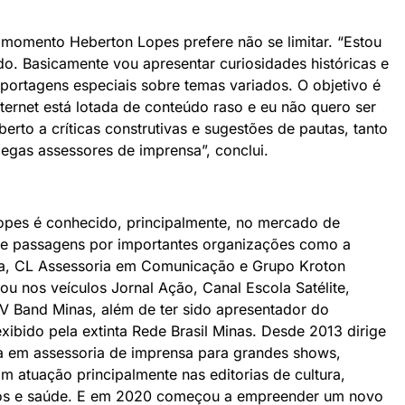
 momento Heberton Lopes prefere não se limitar. “Estou
o. Basicamente vou apresentar curiosidades históricas e
reportagens especiais sobre temas variados. O objetivo é
nternet está lotada de conteúdo raso e eu não quero ser
erto a críticas construtivas e sugestões de pautas, tanto
legas assessores de imprensa”, conclui.
 Lopes é conhecido, principalmente, no mercado de
ve passagens por importantes organizações como a
ia, CL Assessoria em Comunicação e Grupo Kroton
ou nos veículos Jornal Ação, Canal Escola Satélite,
TV Band Minas, além de ter sido apresentador do
xibido pela extinta Rede Brasil Minas. Desde 2013 dirige
ia em assessoria de imprensa para grandes shows,
com atuação principalmente nas editorias de cultura,
cios e saúde. E em 2020 começou a empreender um novo