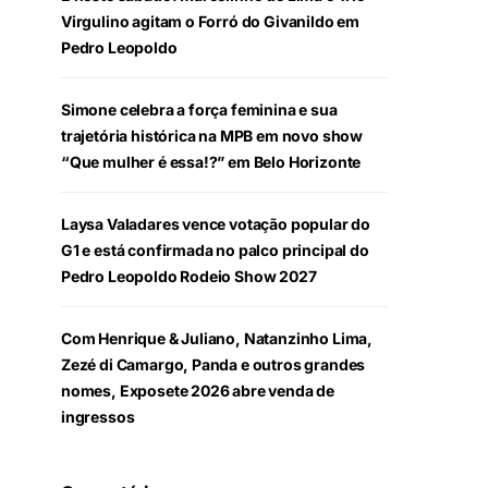
Virgulino agitam o Forró do Givanildo em
Pedro Leopoldo
Simone celebra a força feminina e sua
trajetória histórica na MPB em novo show
“Que mulher é essa!?” em Belo Horizonte
Laysa Valadares vence votação popular do
G1 e está confirmada no palco principal do
Pedro Leopoldo Rodeio Show 2027
Com Henrique & Juliano, Natanzinho Lima,
Zezé di Camargo, Panda e outros grandes
nomes, Exposete 2026 abre venda de
ingressos