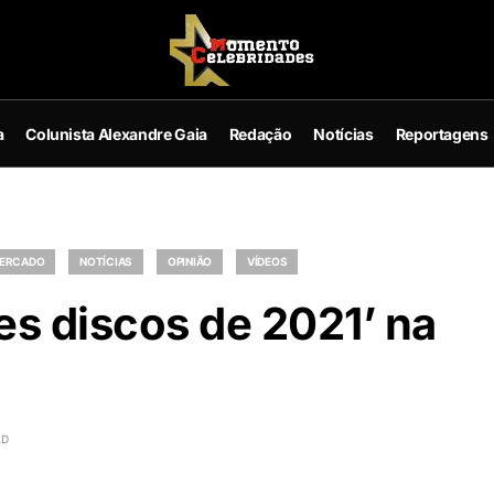
a
Colunista Alexandre Gaia
Redação
Notícias
Reportagens
MERCADO
NOTÍCIAS
OPINIÃO
VÍDEOS
es discos de 2021’ na
AD