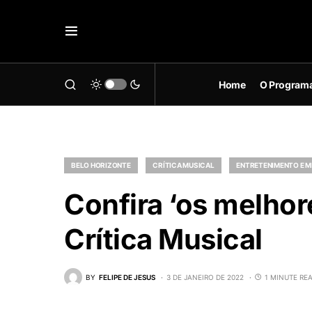
Home
O Program
BELO HORIZONTE
CRÍTICA MUSICAL
ENTRETENIMENTO E 
Confira ‘os melhor
Crítica Musical
BY
FELIPE DE JESUS
3 DE JANEIRO DE 2022
1 MINUTE RE