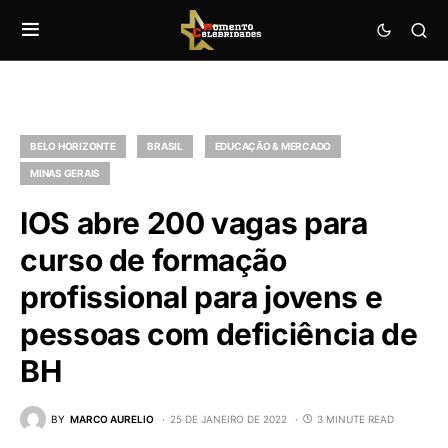
BELO HORIZONTE
BRASIL
EDUCAÇÃO & MERCADO
MINAS GERAIS
IOS abre 200 vagas para
curso de formação
profissional para jovens e
pessoas com deficiência de
BH
BY
MARCO AURELIO
25 DE JANEIRO DE 2022
3 MINUTE READ