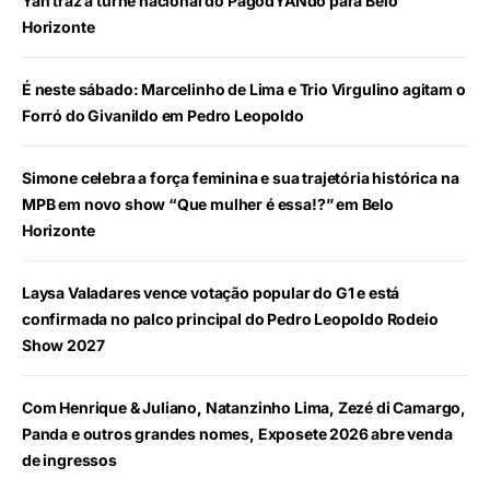
Yan traz a turnê nacional do PagodYANdo para Belo
Horizonte
É neste sábado: Marcelinho de Lima e Trio Virgulino agitam o
Forró do Givanildo em Pedro Leopoldo
Simone celebra a força feminina e sua trajetória histórica na
MPB em novo show “Que mulher é essa!?” em Belo
Horizonte
Laysa Valadares vence votação popular do G1 e está
confirmada no palco principal do Pedro Leopoldo Rodeio
Show 2027
Com Henrique & Juliano, Natanzinho Lima, Zezé di Camargo,
Panda e outros grandes nomes, Exposete 2026 abre venda
de ingressos