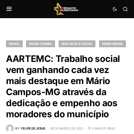
BRASIL
BRASIL E MINAS
EDUCAÇÃO & SOCIAL
MINAS GERAIS
AARTEMC: Trabalho social
vem ganhando cada vez
mais destaque em Mário
Campos-MG através da
dedicação e empenho aos
moradores do município
BY
FELIPE DE JESUS
28 DE MARÇO DE 2023
9 MINUTE READ