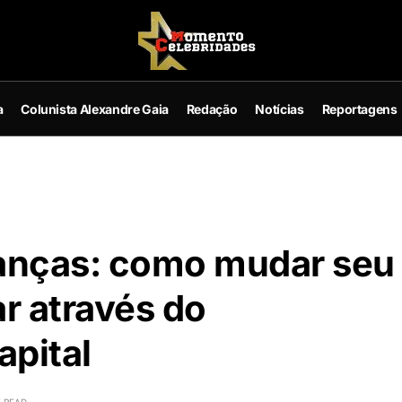
a
Colunista Alexandre Gaia
Redação
Notícias
Reportagens
nanças: como mudar seu
r através do
apital
E READ