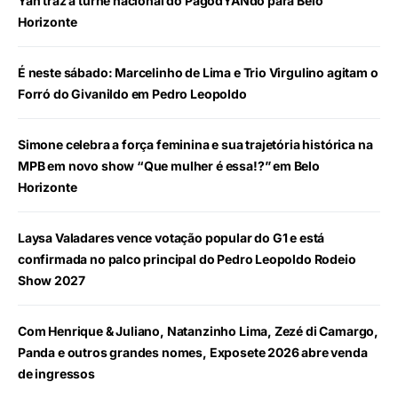
Yan traz a turnê nacional do PagodYANdo para Belo
Horizonte
É neste sábado: Marcelinho de Lima e Trio Virgulino agitam o
Forró do Givanildo em Pedro Leopoldo
Simone celebra a força feminina e sua trajetória histórica na
MPB em novo show “Que mulher é essa!?” em Belo
Horizonte
Laysa Valadares vence votação popular do G1 e está
confirmada no palco principal do Pedro Leopoldo Rodeio
Show 2027
Com Henrique & Juliano, Natanzinho Lima, Zezé di Camargo,
Panda e outros grandes nomes, Exposete 2026 abre venda
de ingressos